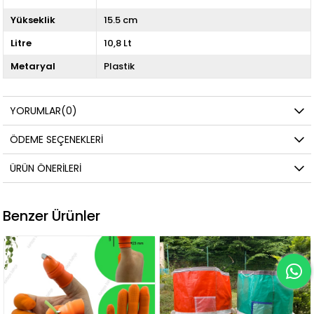
Yükseklik
15.5 cm
Litre
10,8 Lt
Metaryal
Plastik
YORUMLAR
(0)
ÖDEME SEÇENEKLERI
ÜRÜN ÖNERILERI
Benzer Ürünler