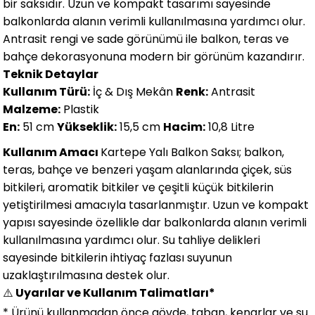
bir saksıdır. Uzun ve kompakt tasarımı sayesinde
balkonlarda alanın verimli kullanılmasına yardımcı olur.
Antrasit rengi ve sade görünümü ile balkon, teras ve
bahçe dekorasyonuna modern bir görünüm kazandırır.
Teknik Detaylar
Kullanım Türü:
İç & Dış Mekân
Renk:
Antrasit
Malzeme:
Plastik
En:
51 cm
Yükseklik:
15,5 cm
Hacim:
10,8 Litre
Kullanım Amacı
Kartepe Yalı Balkon Saksı; balkon,
teras, bahçe ve benzeri yaşam alanlarında çiçek, süs
bitkileri, aromatik bitkiler ve çeşitli küçük bitkilerin
yetiştirilmesi amacıyla tasarlanmıştır. Uzun ve kompakt
yapısı sayesinde özellikle dar balkonlarda alanın verimli
kullanılmasına yardımcı olur. Su tahliye delikleri
sayesinde bitkilerin ihtiyaç fazlası suyunun
uzaklaştırılmasına destek olur.
⚠️
Uyarılar ve Kullanım Talimatları*
*
Ürünü kullanmadan önce gövde, taban, kenarlar ve su