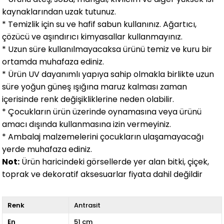
kaynaklarından uzak tutunuz.
*
Temizlik için su ve hafif sabun kullanınız. A
ğ
artıcı,
çözücü ve a
ş
ındırıcı kimyasallar kullanmayınız.
*
Uzun süre kullanılmayacaksa ürünü temiz ve kuru bir
ortamda muhafaza ediniz.
*
Ürün UV dayanımlı yapıya sahip olmakla birlikte uzun
süre yo
ğ
un güne
ş
ı
ş
ı
ğ
ına maruz kalması zaman
içerisinde renk de
ğ
i
ş
ikliklerine neden olabilir.
*
Çocukların ürün üzerinde oynamasına veya ürünü
amacı dı
ş
ında kullanmasına izin vermeyiniz.
* Ambalaj malzemelerini çocukların ula
ş
amayaca
ğ
ı
yerde muhafaza ediniz.
Not:
Ürün haricindeki görsellerde yer alan bitki, çiçek,
toprak ve dekoratif aksesuarlar fiyata dahil de
ğ
ildir
Renk
Antrasit
En
51 cm