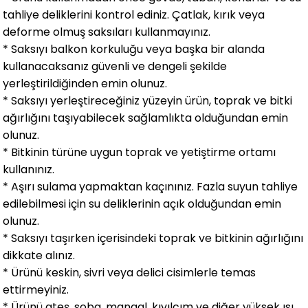
tahliye deliklerini kontrol ediniz. Çatlak, kırık veya
deforme olmu
ş
saksıları kullanmayınız.
* Saksıyı balkon korkulu
ğ
u veya ba
ş
ka bir alanda
kullanacaksanız güvenli ve dengeli
ş
ekilde
yerle
ş
tirildi
ğ
inden emin olunuz.
* Saksıyı yerle
ş
tirece
ğ
iniz yüzeyin ürün, toprak ve bitki
a
ğ
ırlı
ğ
ını ta
ş
ıyabilecek sa
ğ
lamlıkta oldu
ğ
undan emin
olunuz.
* Bitkinin türüne uygun toprak ve yeti
ş
tirme ortamı
kullanınız.
* A
ş
ırı sulama yapmaktan kaçınınız. Fazla suyun tahliye
edilebilmesi için su deliklerinin açık oldu
ğ
undan emin
olunuz.
*
Saksıyı ta
ş
ırken içerisindeki toprak ve bitkinin a
ğ
ırlı
ğ
ını
dikkate alınız.
* Ürünü keskin, sivri veya delici cisimlerle temas
ettirmeyiniz.
* Ürünü ate
ş
, soba, mangal, kıvılcım ve di
ğ
er yüksek ısı