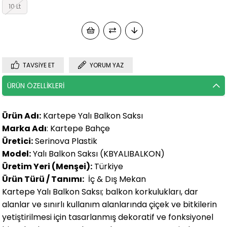
10 Lt
TAVSIYE ET
YORUM YAZ
ÜRÜN ÖZELLIKLERI
Ürün Adı:
Kartepe Yalı Balkon Saksı
Marka Adı
: Kartepe Bahçe
Üretici:
Serinova Plastik
Model:
Yalı Balkon Saksı (KBYALIBALKON)
Üretim Yeri (Menşei):
Türkiye
Ürün Türü / Tanımı:
İç & Dış Mekan
Kartepe Yalı Balkon Saksı; balkon korkulukları, dar
alanlar ve sınırlı kullanım alanlarında çiçek ve bitkilerin
yetiştirilmesi için tasarlanmış dekoratif ve fonksiyonel