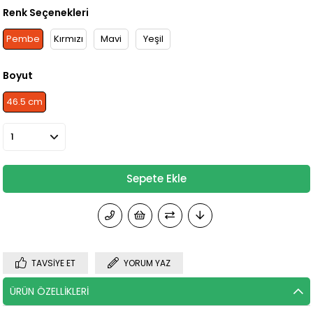
Renk Seçenekleri
Pembe
Kırmızı
Mavi
Yeşil
Boyut
46.5 cm
TAVSIYE ET
YORUM YAZ
ÜRÜN ÖZELLIKLERI