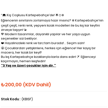
“🌨️ Kış Coşkusu Kartepebahçe’de! 🌟⛄❄️
Eğlencenin sınırlarını zorlamaya hazır mısınız? ❄️ Kartepebahçe’nin
çeşit çeşit, renk renk, yepyeni kızak modelleri ile bu kış kar keyfini
zirveye taşıyın! 💫
💙 Modern tasarımlar, dayanıklı yapılar ve her yaşa uygun
seçenekler sizi bekliyor.
❤️ Hayalinizdeki renk ve tarz tam burada!... Seçim sizin!
🤩 Çocuklardan yetişkinlere, herkes için eğlence! Her kayış bir
macera, her kızak bir keyif!
Bu kış Kartepebahçe kızaklarıyla karla dans edin! 🎿 Eğlenceyi
kaçırmayın, hemen keşfedin!
''3 Yaş ve üzeri çocuklar için dir.''
₺200,00
(KDV Dahil)
Stok Kodu
(KBISF)