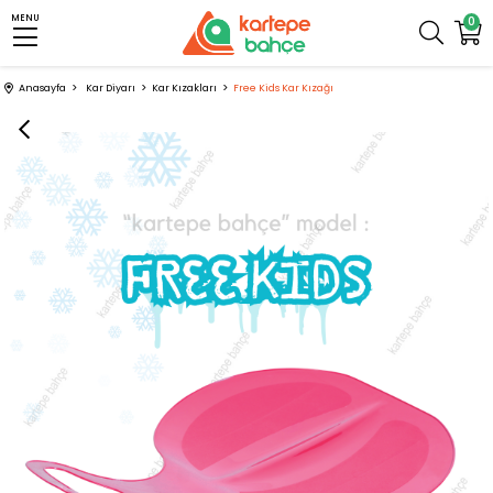
MENU
0
Anasayfa
Kar Diyarı
Kar Kızakları
Free Kids Kar Kızağı