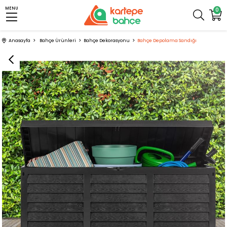
MENU
0
Anasayfa
Bahçe Ürünleri
Bahçe Dekorasyonu
Bahçe Depolama Sandığı